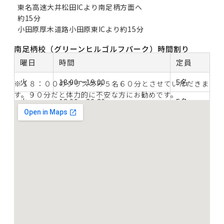
東名高速大井松田ICより南足柄方面へ
約15分
小田原厚木道路小田原東ICより約15分
南足柄校（グリーンヒルゴルフパーク）時間割り
曜日
時間
定員
火
18:00～19:00
5名
※１８：００のクラスのみ５名６０分とさせていただきま
す。９０分だと体力的に不安な方にお勧めです。
火
19:00～20:30
5名
火
20:30～22:00
5名