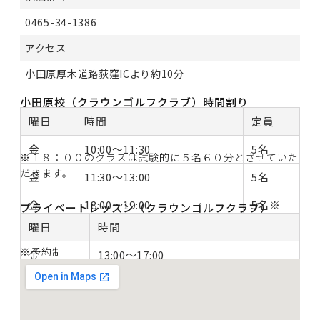
0465-34-1386
アクセス
小田原厚木道路荻窪ICより約10分
小田原校（クラウンゴルフクラブ）時間割り
曜日
時間
定員
金
10:00～11:30
5名
※１８：００のクラスは試験的に５名６０分とさせていた
だきます。
金
11:30～13:00
5名
金
18:00～19:00
5名※
プライベートレッスン（クラウンゴルフクラブ）
曜日
時間
金
19:00～20:30
5名
※予約制
金
13:00～17:00
金
20:30～22:00
5名